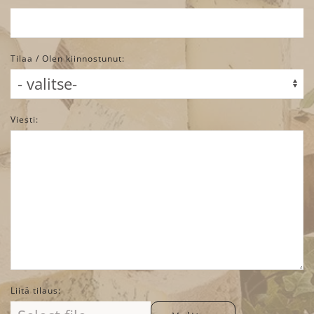
Tilaa / Olen kiinnostunut:
Viesti:
Liitä tilaus: