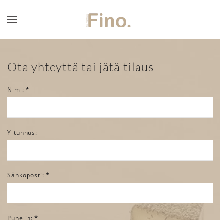
Skip to main content
Ota yhteyttä tai jätä tilaus
Nimi:
*
Y-tunnus:
Sähköposti:
*
Puhelin:
*