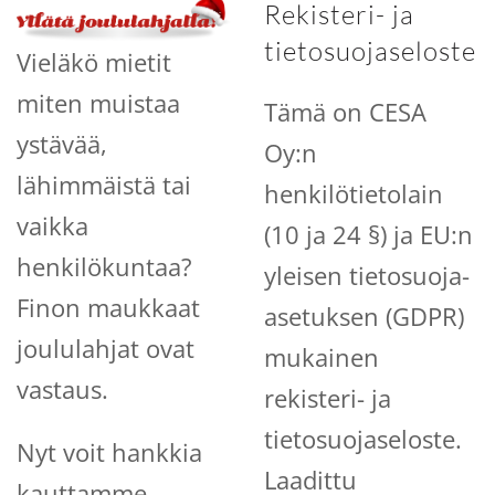
Rekisteri- ja
tietosuojaseloste
Vieläkö mietit
miten muistaa
Tämä on CESA
ystävää,
Oy:n
lähimmäistä tai
henkilötietolain
vaikka
(10 ja 24 §) ja EU:n
henkilökuntaa?
yleisen tietosuoja-
Finon maukkaat
asetuksen (GDPR)
joululahjat ovat
mukainen
vastaus.
rekisteri- ja
tietosuojaseloste.
Nyt voit hankkia
Laadittu
kauttamme