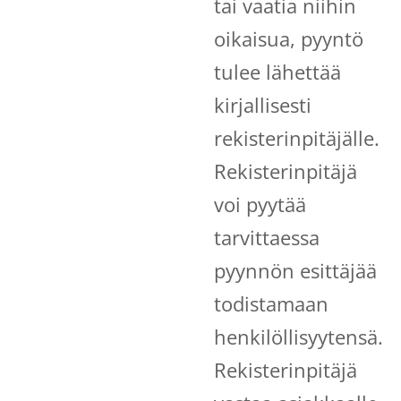
tai vaatia niihin
oikaisua, pyyntö
tulee lähettää
kirjallisesti
rekisterinpitäjälle.
Rekisterinpitäjä
voi pyytää
tarvittaessa
pyynnön esittäjää
todistamaan
henkilöllisyytensä.
Rekisterinpitäjä