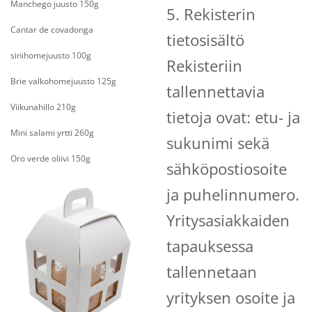
Manchego juusto 150g
5. Rekisterin
Cantar de covadonga
tietosisältö
sinihomejuusto 100g
Rekisteriin
Brie valkohomejuusto 125g
tallennettavia
Viikunahillo 210g
tietoja ovat: etu- ja
Mini salami yrtti 260g
sukunimi sekä
Oro verde oliivi 150g
sähköpostiosoite
ja puhelinnumero.
Yritysasiakkaiden
tapauksessa
tallennetaan
yrityksen osoite ja