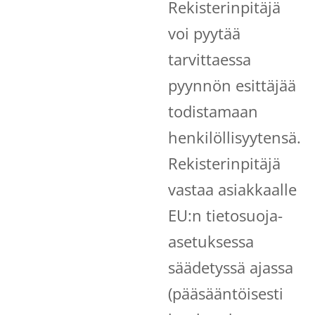
Rekisterinpitäjä
voi pyytää
tarvittaessa
pyynnön esittäjää
todistamaan
henkilöllisyytensä.
Rekisterinpitäjä
vastaa asiakkaalle
EU:n tietosuoja-
asetuksessa
säädetyssä ajassa
(pääsääntöisesti