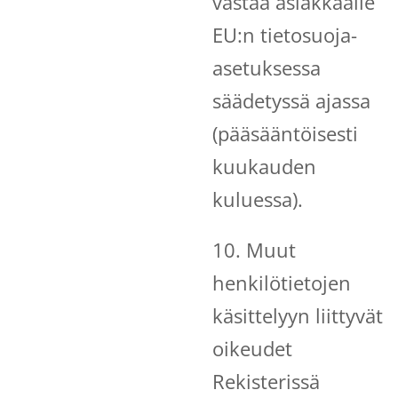
vastaa asiakkaalle
EU:n tietosuoja-
asetuksessa
säädetyssä ajassa
(pääsääntöisesti
kuukauden
kuluessa).
10. Muut
henkilötietojen
käsittelyyn liittyvät
oikeudet
Rekisterissä