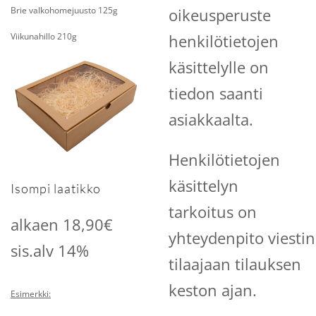
Brie valkohomejuusto 125g
oikeusperuste
Viikunahillo 210g
henkilötietojen
käsittelylle on
tiedon saanti
asiakkaalta.
Henkilötietojen
käsittelyn
Isompi laatikko
tarkoitus on
alkaen 18,90€
yhteydenpito viesti
sis.alv 14%
tilaajaan tilauksen
keston ajan.
Esimerkki: