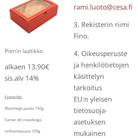
rami.luoto@cesa.fi
3. Rekisterin nimi
Fino.
Pienin laatikko
4. Oikeusperuste
ja henkilötietojen
alkaen 13,90€
käsittelyn
sis.alv 14%
tarkoitus
Esimerkki:
EU:n yleisen
Manchego juusto 150g
tietosuoja-
Cantar de covadonga
asetuksen
sinihomejuusto 100g
mukainen