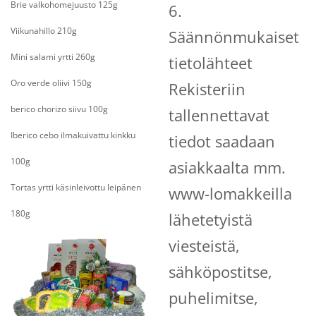
Brie valkohomejuusto 125g
6.
Viikunahillo 210g
Säännönmukaiset
Mini salami yrtti 260g
tietolähteet
Oro verde oliivi 150g
Rekisteriin
berico chorizo siivu 100g
tallennettavat
Iberico cebo ilmakuivattu kinkku
tiedot saadaan
100g
asiakkaalta mm.
Tortas yrtti käsinleivottu leipänen
www-lomakkeilla
180g
lähetetyistä
viesteistä,
sähköpostitse,
puhelimitse,